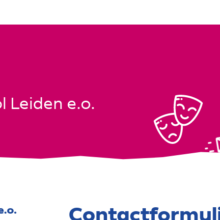
 Leiden e.o.
Contactformul
.o.