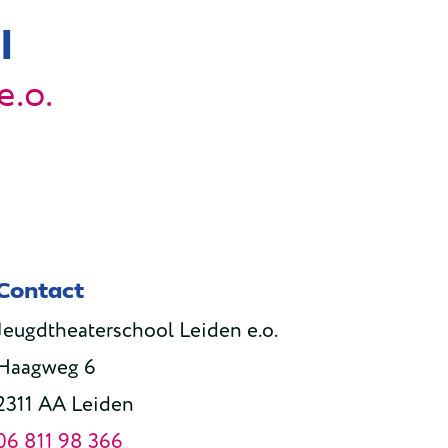
l
e.o.
Contact
Jeugdtheaterschool Leiden e.o.
Haagweg 6
2311 AA Leiden
06 811 98 366