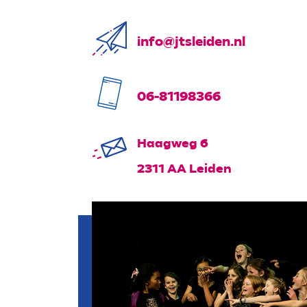
info@jtsleiden.nl
06-81198366
Haagweg 6
2311 AA Leiden